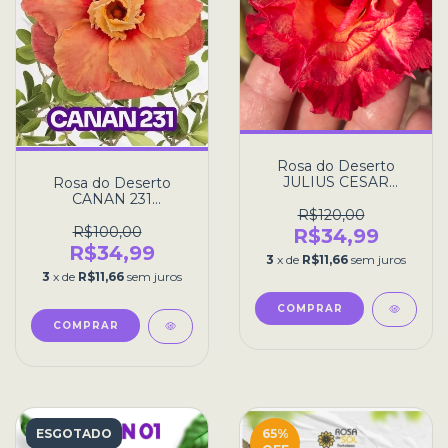
Rosa do Deserto
JULIUS CESAR
Rosa do Deserto
perfumada pré venda
CANAN 231
R$120,00
PERFUMADA pre
venda
R$100,00
R$34,99
R$34,99
3
x de
R$11,66
sem juros
3
x de
R$11,66
sem juros
ESGOTADO
65
%