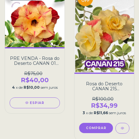
OFF
PRE VENDA - Rosa do
Deserto CANAN 01
perfumada -
R$75,00
R$40,00
Rosa do Deserto
4
x de
R$10,00
sem juros
CANAN 215
PERFUMADA pre
venda
R$100,00
ESPIAR
R$34,99
3
x de
R$11,66
sem juros