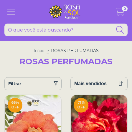
0
Início
>
ROSAS PERFUMADAS
ROSAS PERFUMADAS
Filtrar
65
%
71
%
OFF
OFF