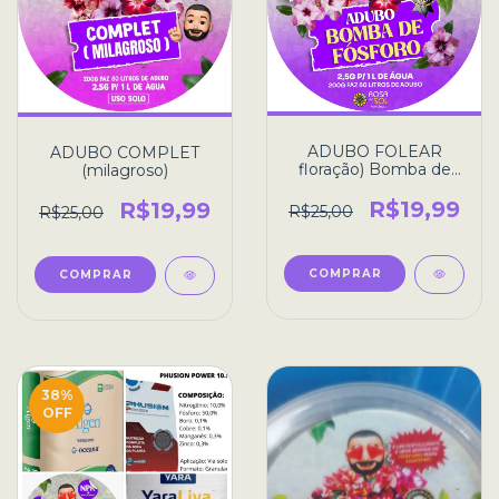
ADUBO FOLEAR
ADUBO COMPLET
floração) Bomba de
(milagroso)
Fósforo
R$19,99
R$19,99
R$25,00
R$25,00
38
%
OFF