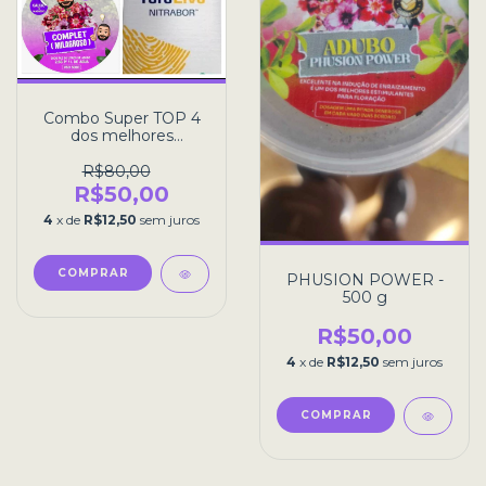
Combo Super TOP 4
dos melhores
fertilizantes!
R$80,00
R$50,00
4
x de
R$12,50
sem juros
PHUSION POWER -
500 g
R$50,00
4
x de
R$12,50
sem juros