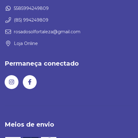
5585994249809
(85) 994249809
rosadosolfortaleza@gmail.com
Loja Online
Permaneça conectado
Meios de envio