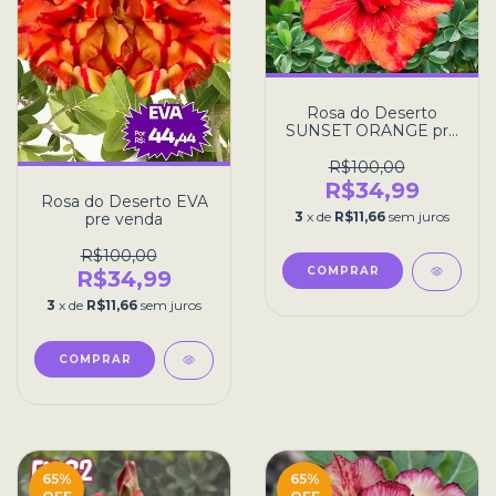
Rosa do Deserto
SUNSET ORANGE pre
venda
R$100,00
R$34,99
Rosa do Deserto EVA
3
x de
R$11,66
sem juros
pre venda
R$100,00
R$34,99
3
x de
R$11,66
sem juros
65
%
65
%