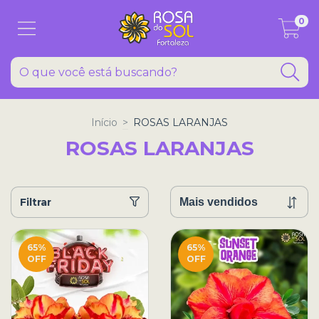
0
Início
>
ROSAS LARANJAS
ROSAS LARANJAS
Filtrar
65
%
65
%
OFF
OFF